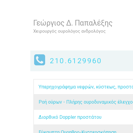
Γεώργιος Δ. Παπαλέξης
Χειρουργός ουρολόγος ανδρολόγος
210.6129960
Υπερηχογράφημα νεφρών, κύστεως, προστάτ
Ροή ούρων - Πλήρης ουροδυναμικός έλεγχο
Διορθικό Doppler προστάτου
Εύκαμπτη Ουρηθρο-Κυστεοσκόπηση