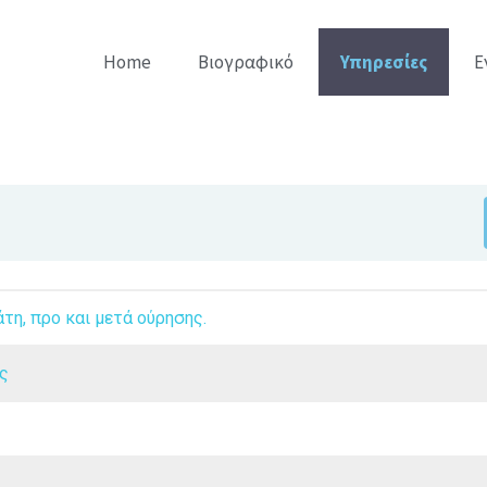
Home
Βιογραφικό
Υπηρεσίες
Ε
η, προ και μετά ούρησης.
ς